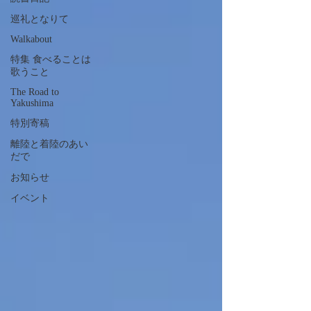
巡礼となりて
Walkabout
特集 食べることは
歌うこと
The Road to
Yakushima
特別寄稿
離陸と着陸のあい
だで
お知らせ
イベント