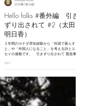
Saudade Books
2020年7月24日
Hello folks #番外編 引き
ずり出されて #2（太田
明日香）
２年間のカナダ滞在経験から「外国で暮らすこ
と」や「外国人になること」を考える詩とエッ
セイの連載です。 . 引きずり出されて 緊急事態
宣言が解かれて１ヶ月がたった。 穴に籠る前は
まだ肌寒かった。 外ではいつのまにか季節は変
わり、 花の季節は終わってもう梅雨だ。...