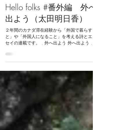
Saudade Books
2020年8月2日
Hello folks #番外編 外へ
出よう（太田明日香）
２年間のカナダ滞在経験から「外国で暮らすこ
と」や「外国人になること」を考える詩とエッ
セイの連載です。 . 外へ出よう 外へ出よう 陽
の光を浴びに はためく洗濯物 赤ん坊の声 ゴミ
捨て場の匂い 全部ある 暑くなれば 川辺へ行っ
て せせらぎを聞こう 汗をかけば 水を飲んで...