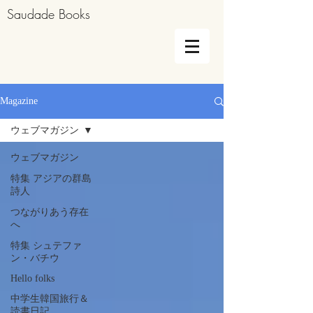
Saudade Books
Magazine
ウェブマガジン
ウェブマガジン
特集 アジアの群島
詩人
つながりあう存在
へ
特集 シュテファ
ン・バチウ
Hello folks
中学生韓国旅行＆
読書日記