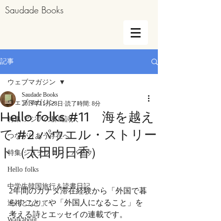
Saudade Books
記事
ウェブマガジン
Saudade Books
ウェブマガジン
2019年11月28日
読了時間: 8分
Hello folks #11 海を越え
特集 アジアの群島詩人
て #2 パウエル・ストリー
つながりあう存在へ
ト（太田明日香）
特集 シュテファン・バチウ
Hello folks
中学生韓国旅行＆読書日記
2年間のカナダ滞在経験から「外国で暮
らすこと」や「外国人になること」を
巡礼となりて
考える詩とエッセイの連載です。
Walkabout