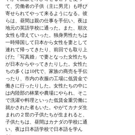
て、労働者の子供（主に男児）も呼び
寄せられてやって来るようになる。彼
らは、昼間は親の仕事を手伝い、夜は
地元の英語学校に通った。また、順次
女性も増えていった。独身男性たちは
一時帰国して日本から女性を妻として
連れて帰ってきたり、前回でも取り上
げた「写真婚」で妻となった女性たち
が日本からやってきたりした。女性た
ちの多くは10代で、家族の商売を手伝
ったり、市内の衣服の工場に低賃金で
働きに行ったりした。女性たちの中に
は内陸部の林業や農場にやられ、そこ
で洗濯や料理といった低賃金重労働に
就かされた者もいた。やがてカナダ生
まれの２世の子供たちが生まれると、
子供たちは、昼間はカナダの学校に通
い、夜は日本語学校で日本語を学ん