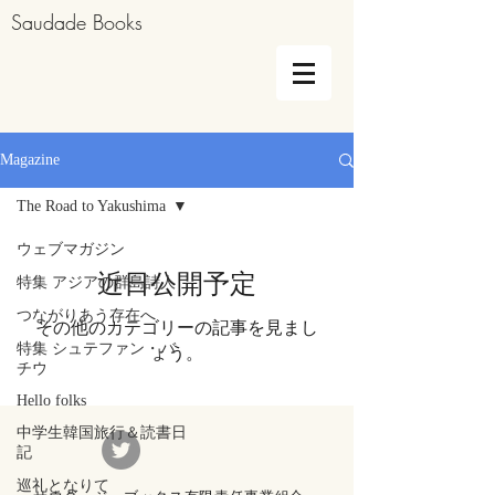
Saudade Books
Magazine
The Road to Yakushima
ウェブマガジン
近日公開予定
特集 アジアの群島詩人
つながりあう存在へ
その他のカテゴリーの記事を見まし
特集 シュテファン・バ
ょう。
チウ
Hello folks
中学生韓国旅行＆読書日
記
巡礼となりて