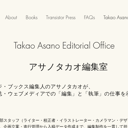
About
Books
Transistor Press
FAQs
Takao Asano
Takao Asano Editorial Office
アサノタカオ編集室​
ジ・ブックス編集人のアサノタカオが、
誌・ウェブメディアでの「編集」と「執筆」の仕事を
部スタッフ（ラ
イター・校正者・イラ
ストレーター・カメラマン・デザ
、企画立案・進行管理から入稿データ作成まで、編集制作を一貫して担