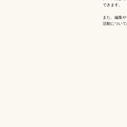
できます。
また、編集や
活動
について