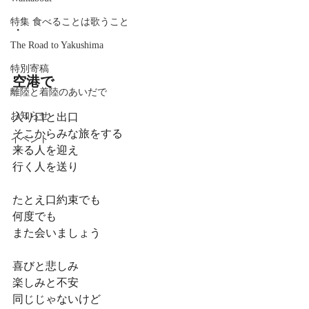
特集 食べることは歌うこと
・
The Road to Yakushima
特別寄稿
空港で
離陸と着陸のあいだで
お知らせ
入り口と出口
そこからみな旅をする
イベント
来る人を迎え
行く人を送り
たとえ口約束でも
何度でも
また会いましょう
喜びと悲しみ
楽しみと不安
同じじゃないけど