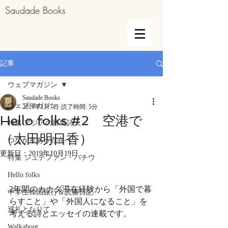
Saudade Books
記事
ウェブマガジン
Saudade Books
ウェブマガジン
2019年1月7日
読了時間: 5分
Hello folks #2 空港で
特集 アジアの群島詩人
（太田明日香）
つながりあう存在へ
更新日：
2019年10月19日
特集 シュテファン・バチウ
Hello folks
2年間のカナダ滞在経験から「外国で暮
中学生韓国旅行＆読書日記
らすこと」や「外国人になること」を
巡礼となりて
考える詩とエッセイの連載です。
Walkabout