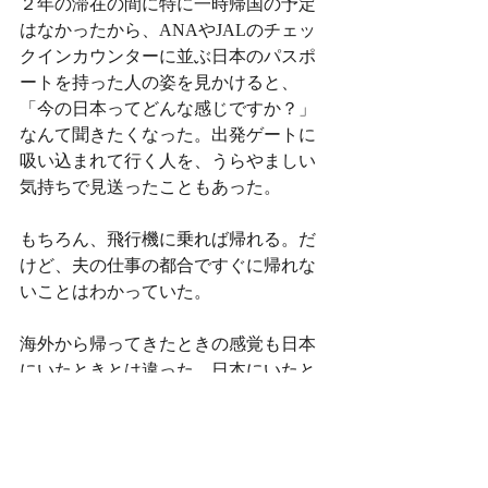
２年の滞在の間に特に一時帰国の予定
はなかったから、ANAやJALのチェッ
クインカウンターに並ぶ日本のパスポ
ートを持った人の姿を見かけると、
「今の日本ってどんな感じですか？」
なんて聞きたくなった。出発ゲートに
吸い込まれて行く人を、うらやましい
気持ちで見送ったこともあった。
もちろん、飛行機に乗れば帰れる。だ
けど、夫の仕事の都合ですぐに帰れな
いことはわかっていた。
海外から帰ってきたときの感覚も日本
にいたときとは違った。日本にいたと
きは心の底から帰ってきたと思えたけ
ど、そういう気持ちにはなりきれなか
った。空港からどこかへ行っても、帰
ってくるのはこのバンクーバー国際空