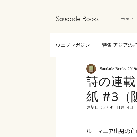
Saudade Books
Home
ウェブマガジン
特集 アジアの
Saudade Books
201
中学生韓国旅行＆読書日記
詩の連載
紙 #3
The Road to Yakushima
特別
更新日：
2019年11月14日
ルーマニア出身の亡命