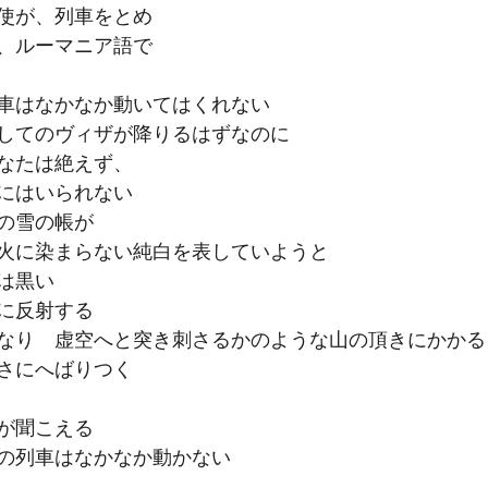
使が、列車をとめ
、ルーマニア語で
車はなかなか動いてはくれない
してのヴィザが降りるはずなのに
なたは絶えず、
にはいられない
の雪の帳が
火に染まらない純白を表していようと
は黒い
に反射する
なり　虚空へと突き刺さるかのような山の頂きにかかる
さにへばりつく
が聞こえる
の列車はなかなか動かない