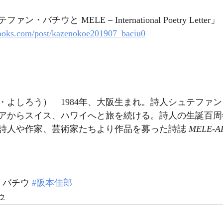
バチウと MELE – International Poetry Letter」
ooks.com/post/kazenokoe201907_baciu0
・よしろう）　1984年、大阪生まれ。詩人シュテファ
アからスイス、ハワイへと旅を続ける。詩人の生誕百周
詩人や作家、芸術家たちより作品を募った詩誌 
MELE-A
・バチウ 
#阪本佳郎
ウ