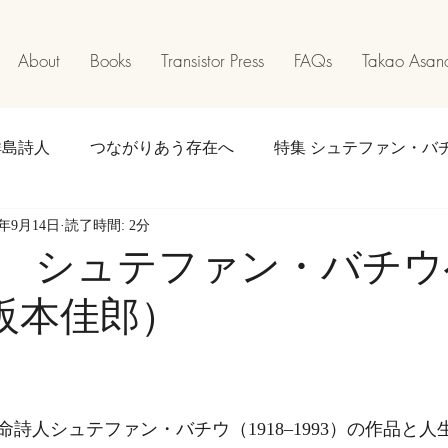
About
Books
Transistor Press
FAQs
Takao Asano
群島詩人
つながりあう存在へ
特集 シュテファン・バ
9年9月14日
読了時間: 2分
巡礼となりて
Walkabout
特集 食べることは歌うこと
 シュテファン・バチウ
（阪本佳郎）
寄稿
離陸と着陸のあいだで
お知らせ
イベント
詩人シュテファン・バチウ（1918–1993）の作品と