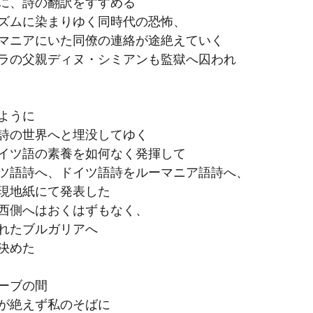
に、詩の翻訳をすすめる
ズムに染まりゆく同時代の恐怖、
マニアにいた同僚の連絡が途絶えていく
ラの父親ディヌ・シミアンも監獄へ囚われ
ように　
詩の世界へと埋没してゆく
イツ語の素養を如何なく発揮して
ツ語詩へ、ドイツ語詩をルーマニア語詩へ、
現地紙にて発表した
西側へはおくはずもなく、
れたブルガリアへ
決めた
ーブの間
が絶えず私のそばに