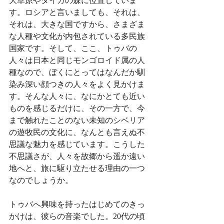
大草原やタイガの森に位置していま
す。ロシアと言いましても、それは、
それは、大きな国ですから、さまざま
な人種や文化が内包されている多民族
国家です。そして、ここ、トゥバの
人々は日本と同じモンゴロイド属の人
種なので、ぼくにとってはなんだか馴
染み深い顔つきの人々をよく見かけま
す。そんな人々に、なにかとても近い
ものを感じるだけに、その一方で、今
まで触れたことのない未知のシベリア
の遊牧民の文化に、なんとも言えぬ不
思議な魅力を感じています。こうした
不思議さが、人々を故郷から遥か遠い
地へと、旅に駆り立たせる理由の一つ
なのでしょうか。
トゥバへ興味を持ったはじめてのきっ
かけは、彼らの音楽でした。20代の頃