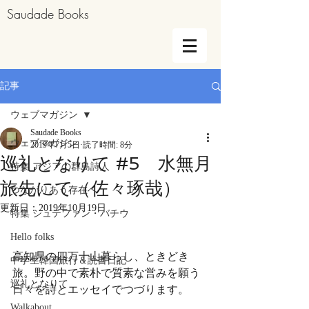
Saudade Books
記事
ウェブマガジン
Saudade Books
ウェブマガジン
2019年7月5日
読了時間: 8分
巡礼となりて #5 水無月
特集 アジアの群島詩人
旅先にて（佐々琢哉）
つながりあう存在へ
更新日：
2019年10月19日
特集 シュテファン・バチウ
Hello folks
高知県の四万十山暮らし、ときどき
中学生韓国旅行＆読書日記
旅。野の中で素朴で質素な営みを願う
巡礼となりて
日々を詩とエッセイでつづります。
Walkabout