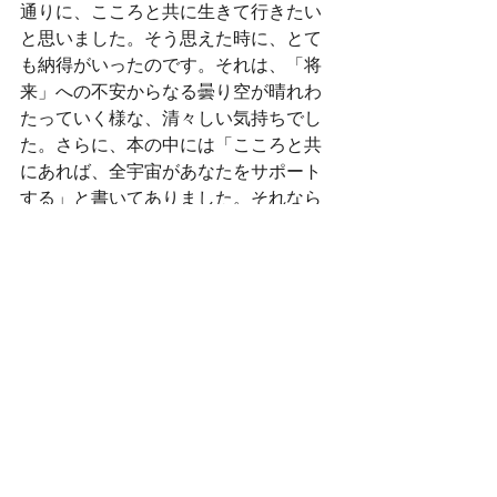
通りに、こころと共に生きて行きたい
と思いました。そう思えた時に、とて
も納得がいったのです。それは、「将
来」への不安からなる曇り空が晴れわ
たっていく様な、清々しい気持ちでし
た。さらに、本の中には「こころと共
にあれば、全宇宙があなたをサポート
する」と書いてありました。それなら
ば、ぼくは、世界のどんな場所へ旅し
ようとも、大いなる意識が見守ってく
れているのだ。その気持ちは、まる
で、ぼくのこころに、遠くから、安ら
かな風が吹き込んできたかの様でもあ
りました。
大学を卒業し、ぼくは、旅に出まし
た。
（つづく）