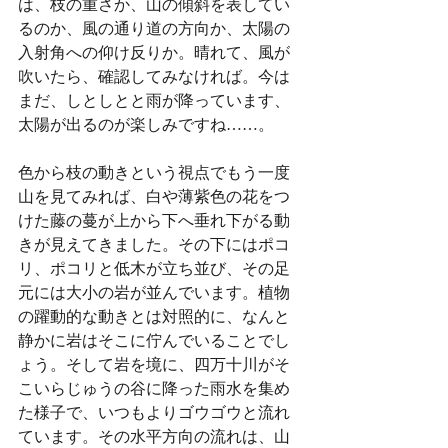
は、枝の重さか、山の傾斜を表してい
るのか、風の通り道の方向か、太陽の
入射角への仰け反りか。晴れて、風が
吹いたら、確認してみなければ。今は
まだ、しとしとと雨が降っています、
太陽が出るのが楽しみですね……。
色から枝の動きという視点でもう一度
山を見てみれば、白や薄紫色の花をつ
けた藤の蔓が上から下へ垂れ下がる動
きが見えてきました。その下にはポコ
リ、ポコリと低木が立ち並び、その足
元には大小の岩が並んでいます。植物
の躍動的な動きとは対照的に、なんと
静かに岩はそこに佇んでいることでし
ょう。そして岩を境に、四万十川がそ
こいらじゅうの谷に降った雨水を集め
た様子で、いつもよりゴウゴウと流れ
ています。その水平方向の流れは、山