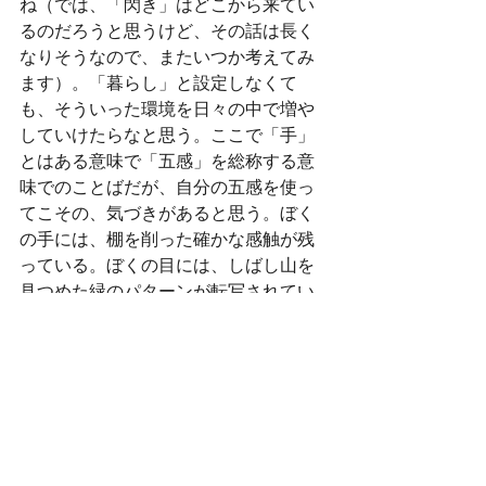
ね（では、「閃き」はどこから来てい
るのだろうと思うけど、その話は長く
なりそうなので、またいつか考えてみ
ます）。「暮らし」と設定しなくて
も、そういった環境を日々の中で増や
していけたらなと思う。ここで「手」
とはある意味で「五感」を総称する意
味でのことばだが、自分の五感を使っ
てこその、気づきがあると思う。ぼく
の手には、棚を削った確かな感触が残
っている。ぼくの目には、しばし山を
見つめた緑のパターンが転写されてい
る。ぼくの耳には、葉っぱが奏でる音
の輪郭線が響いている。外の世界に散
りばめられた情報が、経験として変換
され、自身の体の内に蓄積されてい
く。その経験が礎となって、さらなる
世界への気づきを与えてくれる、意識
の飛躍のジャンプが起きる。