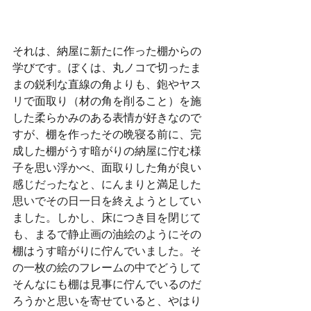
それは、納屋に新たに作った棚からの
学びです。ぼくは、丸ノコで切ったま
まの鋭利な直線の角よりも、鉋やヤス
リで面取り（材の角を削ること）を施
した柔らかみのある表情が好きなので
すが、棚を作ったその晩寝る前に、完
成した棚がうす暗がりの納屋に佇む様
子を思い浮かべ、面取りした角が良い
感じだったなと、にんまりと満足した
思いでその日一日を終えようとしてい
ました。しかし、床につき目を閉じて
も、まるで静止画の油絵のようにその
棚はうす暗がりに佇んでいました。そ
の一枚の絵のフレームの中でどうして
そんなにも棚は見事に佇んでいるのだ
ろうかと思いを寄せていると、やはり