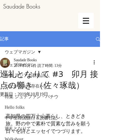
Saudade Books
記事
ウェブマガジン
Saudade Books
ウェブマガジン
2019年5月1日
読了時間: 13分
巡礼となりて #3 卯月 接
特集 アジアの群島詩人
点の響き （佐々琢哉）
つながりあう存在へ
更新日：
2019年10月19日
特集 シュテファン・バチウ
Hello folks
高知県の四万十山暮らし、ときどき
中学生韓国旅行＆読書日記
旅。野の中で素朴で質素な営みを願う
巡礼となりて
日々を詩とエッセイでつづります。
Walkabout