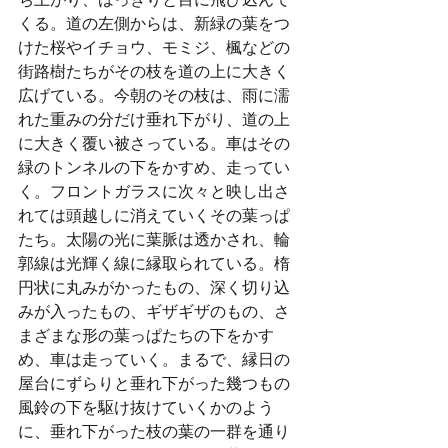
くる。道の左側からは、新緑の葉をつ
けた桜やイチョウ、モミジ、楓などの
街路樹たちがその枝を道の上に大きく
広げている。今朝のその枝は、雨に濡
れた重みの分だけ垂れ下がり、道の上
に大きく覆い被さっている。車はその
緑のトンネルの下をかすめ、走ってい
く。フロントガラスに次々と映し出さ
れては頭越しに消えていくその葉っぱ
たち。太陽の光に葉脈は透かされ、輪
郭線は光輝く線に縁取られている。楕
円状に丸みがかったもの、深く切り込
みが入ったもの、ギザギザのもの、さ
まざまな形の葉っぱたちの下をかす
め、車は走っていく。まるで、縁日の
屋台にずらりと垂れ下がった幾つもの
風鈴の下を駆け抜けていくかのよう
に、垂れ下がった枝の葉の一群を通り