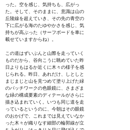
った。空を感じ、気持ちも、広がっ
た。そして、そのままに、意識は山の
丘陵線を超えていき、その先の青空の
下に広がる海のたゆやかさを感じ、気
持ちが高ぶった（サーフボードを車に
載せていますからね）。
この道はずいぶんと山際を走っていく
ものだから、谷向こうに眺めていた昨
日よりもはるか近くに木々の様子を感
じられる。昨日、あれだけ、しとしと
まじまじと山を見つめて塗り上げた緑
のパッチワークの色眼鏡に、さまざま
な緑の構成要素のディテールがさらに
描き込まれていく。いつも同じ道を走
っているというのに、今朝はその眼鏡
のおかげで、これまでは見えていなか
った木々が織りなす細部の輪郭線が立
ち上がり、はっきりと目に飛び込んで