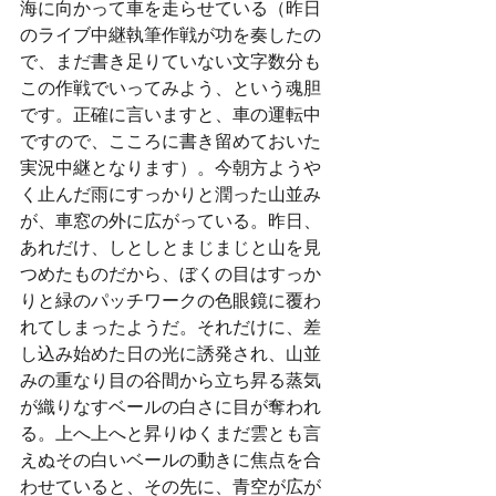
海に向かって車を走らせている（昨日
のライブ中継執筆作戦が功を奏したの
で、まだ書き足りていない文字数分も
この作戦でいってみよう、という魂胆
です。正確に言いますと、車の運転中
ですので、こころに書き留めておいた
実況中継となります）。今朝方ようや
く止んだ雨にすっかりと潤った山並み
が、車窓の外に広がっている。昨日、
あれだけ、しとしとまじまじと山を見
つめたものだから、ぼくの目はすっか
りと緑のパッチワークの色眼鏡に覆わ
れてしまったようだ。それだけに、差
し込み始めた日の光に誘発され、山並
みの重なり目の谷間から立ち昇る蒸気
が織りなすベールの白さに目が奪われ
る。上へ上へと昇りゆくまだ雲とも言
えぬその白いベールの動きに焦点を合
わせていると、その先に、青空が広が