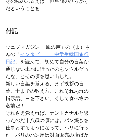
その喉のふるえは　恒星間のひろがり
だということを 
付記
ウェブマガジン 「風の声」の（ま）さ
んの「
インタビュー　中学生韓国旅行
日記
」を読んで、初めて自分の言葉が
通じない土地に行ったのもソウルだっ
たな、とその頃を思い出した。
新しい言葉を覚える、まず挨拶の言
葉、十までの数え方、これそれあれの
指示語、～を下さい、そして食べ物の
名前だ！ 
それさえ覚えれば、ナントカナルと思
ったのだ十八歳の頃には。パン焼きを
仕事とするようになって、パリに行っ
た。パリのパン屋は対面販売の店ばか