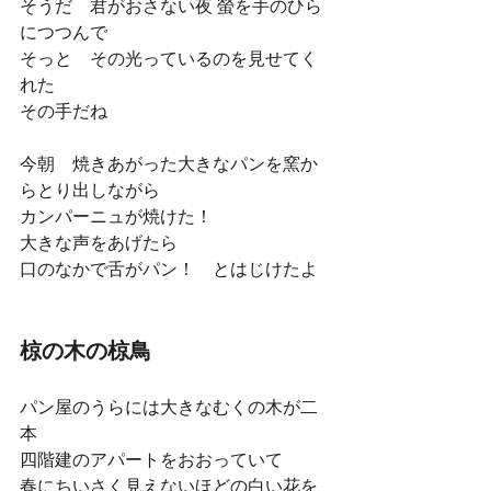
そうだ　君がおさない夜 螢を手のひら
につつんで 
そっと　その光っているのを見せてく
れた 
その手だね 
今朝　焼きあがった大きなパンを窯か
らとり出しながら 
カンパーニュが焼けた！ 
大きな声をあげたら 
口のなかで舌がパン！　とはじけたよ 
椋の木の椋鳥
パン屋のうらには大きなむくの木が二
本 
四階建のアパートをおおっていて 
春にちいさく見えないほどの白い花を