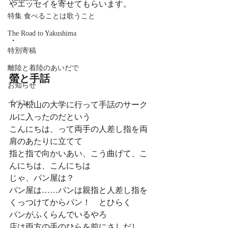
やエッセイを寄せてもらいます。
特集 食べることは歌うこと
The Road to Yakushima
・
特別寄稿
離陸と着陸のあいだで
螢と手話 
お知らせ
イベント
Ｒが松山の大学に行って手話のサーク
ルに入ったのだという 
こんにちは、って両手の人差し指を両
肩のあたりに立てて 
指と指で向かいあい、こう曲げて、こ
んにちは、こんにちは 
じゃ、パン屋は？ 
パン屋は……パンは親指と人差し指を
くっつけてからパン！　とひらく 
パンがふくらんでいるやろ 
店は両方の手のひらを前にさしだし