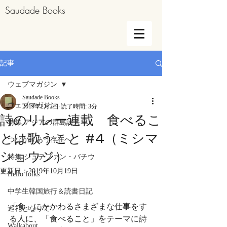
Saudade Books
記事
ウェブマガジン
Saudade Books
ウェブマガジン
2019年2月2日
読了時間: 3分
詩のリレー連載 食べるこ
特集 アジアの群島詩人
とは歌うこと #4（ミシマ
つながりあう存在へ
ショウジ）
特集 シュテファン・バチウ
更新日：
2019年10月19日
Hello folks
中学生韓国旅行＆読書日記
「食」にかかわるさまざまな仕事をす
巡礼となりて
る人に、「食べること」をテーマに詩
Walkabout