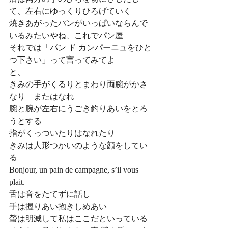
て、左右にゆっくりひろげていく 
焼きあがったパンがいっぱいならんで
いるみたいやね、これでパン屋 
それでは「パン ド カンパーニュをひと
つ下さい」って言ってみてよ 
と、 
きみの手がくるりとまわり両腕がかさ
なり　またはなれ 
腕と腕が左右にうごき釣りあいをとろ
うとする 
指がくっついたりはなれたり 
きみは人形つかいのような顔をしてい
る 
Bonjour, un pain de campagne, s’il vous 
plait. 
舌は音をたてずに話し 
手は握りあい抱きしめあい 
螢は明滅して私はここだといっている 