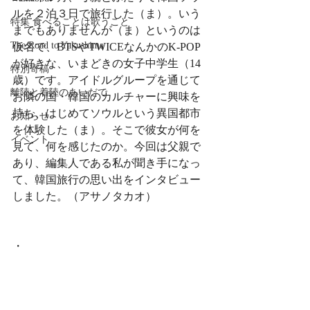
ルを２泊３日で旅行した（ま）。いう
特集 食べることは歌うこと
までもありませんが（ま）というのは
The Road to Yakushima
仮名で、BTSやTWICEなんかのK-POP
が好きな、いまどきの女子中学生（14
特別寄稿
歳）です。アイドルグループを通じて
離陸と着陸のあいだで
お隣の国・韓国のカルチャーに興味を
持ち、はじめてソウルという異国都市
お知らせ
を体験した（ま）。そこで彼女が何を
イベント
見て、何を感じたのか。今回は父親で
あり、編集人である私が聞き手になっ
て、韓国旅行の思い出をインタビュー
しました。（アサノタカオ）
・