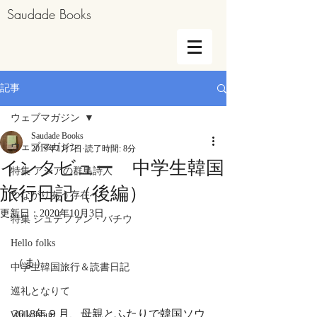
Saudade Books
記事
ウェブマガジン
Saudade Books
ウェブマガジン
2019年1月7日
読了時間: 8分
インタビュー 中学生韓国
特集 アジアの群島詩人
旅行日記（後編）
つながりあう存在へ
更新日：
2020年10月3日
特集 シュテファン・バチウ
Hello folks
（ま）
中学生韓国旅行＆読書日記
巡礼となりて
2018年９月、母親とふたりで韓国ソウ
Walkabout