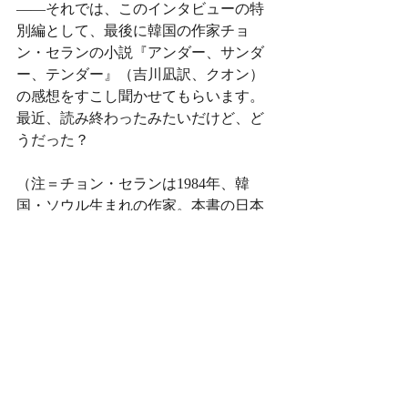
——それでは、このインタビューの特
別編として、最後に韓国の作家チョ
ン・セランの小説『アンダー、サンダ
ー、テンダー』（吉川凪訳、クオン）
の感想をすこし聞かせてもらいます。
最近、読み終わったみたいだけど、ど
うだった？
（注＝チョン・セランは1984年、韓
国・ソウル生まれの作家。本書の日本
語版を出版したクオンによる紹介文は
以下のとおり。「映画美術に携わる
「私」は、友人や家族の動画を撮りた
めている。未熟で無防備だった十代。
恋し、挫折し、傷つきながら、進む方
向を模索していた日々。「私」の初恋
の記憶は、ある事件によって色彩を失
っている。高校時代を共にした個性豊
かな男女六人は、互いに離れたり、支