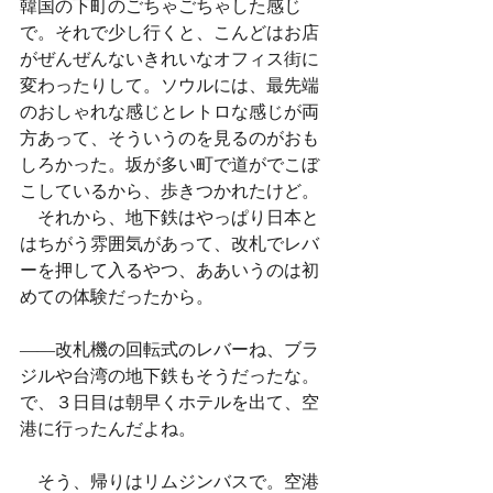
韓国の下町のごちゃごちゃした感じ
で。それで少し行くと、こんどはお店
がぜんぜんないきれいなオフィス街に
変わったりして。ソウルには、最先端
のおしゃれな感じとレトロな感じが両
方あって、そういうのを見るのがおも
しろかった。坂が多い町で道がでこぼ
こしているから、歩きつかれたけど。
　それから、地下鉄はやっぱり日本と
はちがう雰囲気があって、改札でレバ
ーを押して入るやつ、ああいうのは初
めての体験だったから。
——改札機の回転式のレバーね、ブラ
ジルや台湾の地下鉄もそうだったな。
で、３日目は朝早くホテルを出て、空
港に行ったんだよね。
　そう、帰りはリムジンバスで。空港