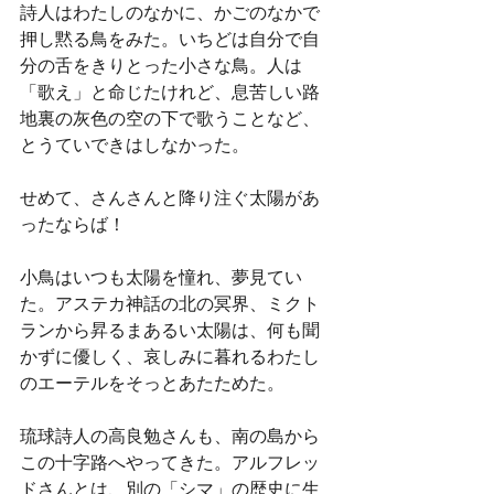
詩人はわたしのなかに、かごのなかで
押し黙る鳥をみた。いちどは自分で自
分の舌をきりとった小さな鳥。人は
「歌え」と命じたけれど、息苦しい路
地裏の灰色の空の下で歌うことなど、
とうていできはしなかった。
せめて、さんさんと降り注ぐ太陽があ
ったならば！
小鳥はいつも太陽を憧れ、夢見てい
た。アステカ神話の北の冥界、ミクト
ランから昇るまあるい太陽は、何も聞
かずに優しく、哀しみに暮れるわたし
のエーテルをそっとあたためた。
琉球詩人の高良勉さんも、南の島から
この十字路へやってきた。アルフレッ
ドさんとは、別の「シマ」の歴史に生