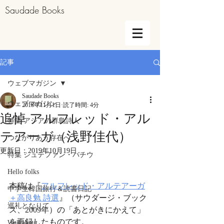
Saudade Books
記事
ウェブマガジン
Saudade Books
ウェブマガジン
2018年11月1日
読了時間: 4分
追悼 アルフレッド・アル
特集 アジアの群島詩人
テアーガ（浅野佳代）
つながりあう存在へ
更新日：
2019年10月19日
特集 シュテファン・バチウ
Hello folks
本稿は『
アルフレッド・アルテアーガ
中学生韓国旅行＆読書日記
＋高良勉 詩選
』（サウダージ・ブック
巡礼となりて
ス、2009年）の「あとがきにかえて」
を再録したものです。
Walkabout