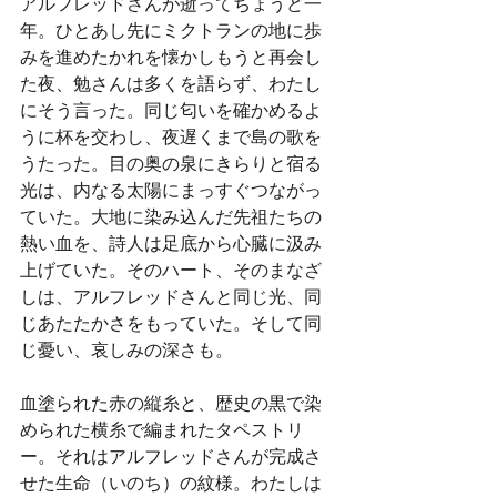
アルフレッドさんが逝ってちょうど一
年。ひとあし先にミクトランの地に歩
みを進めたかれを懐かしもうと再会し
た夜、勉さんは多くを語らず、わたし
にそう言った。同じ匂いを確かめるよ
うに杯を交わし、夜遅くまで島の歌を
うたった。目の奥の泉にきらりと宿る
光は、内なる太陽にまっすぐつながっ
ていた。大地に染み込んだ先祖たちの
熱い血を、詩人は足底から心臓に汲み
上げていた。そのハート、そのまなざ
しは、アルフレッドさんと同じ光、同
じあたたかさをもっていた。そして同
じ憂い、哀しみの深さも。
血塗られた赤の縦糸と、歴史の黒で染
められた横糸で編まれたタペストリ
ー。それはアルフレッドさんが完成さ
せた生命（いのち）の紋様。わたしは