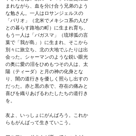
まれながら、血を分け合う兄弟のよう
な勉さん。一人はロサンジェルスの
「バリオ」（北米でメキシコ系の人び
との暮らす路地の町）に生まれ育ち、
もう一人は「バガスマ」（琉球弧の言
葉で「我が島」）に生まれ、そこから
別々に旅立ち、北の大地でふたりは出
会った。シャーマンのような鋭い眼光
の奥に愛の泪をひめもつその人は、太
陽（ティーダ）と月の神の化身とな
り、闇の道行きを優しく照らし出すの
だった。赤と黒の糸で、存在の痛みと
喜びを織りあげるわたしたちの道行き
を。
友よ、いっしょにがんばろう。これか
らもがんばって生きていこう。