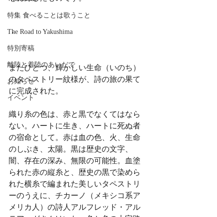
特集 食べることは歌うこと
The Road to Yakushima
・
特別寄稿
離陸と着陸のあいだで
またひとつ、輝かしい生命（いのち）
のタペストリー紋様が、詩の旅の果て
お知らせ
に完成された。
イベント
織り糸の色は、赤と黒でなくてはなら
ない。ハートに生き、ハートに死ぬ者
の宿命として。赤は血の色、火、生命
のしぶき、太陽。黒は歴史の文字、
闇、存在の深み、無限の可能性。血塗
られた赤の縦糸と、歴史の黒で染めら
れた横糸で編まれた美しいタペストリ
ーのうえに、チカーノ（メキシコ系ア
メリカ人）の詩人アルフレッド・アル