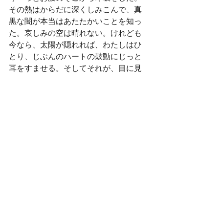
その熱はからだに深くしみこんで、真
黒な闇が本当はあたたかいことを知っ
た。哀しみの空は晴れない。けれども
今なら、太陽が隠れれば、わたしはひ
とり、じぶんのハートの鼓動にじっと
耳をすませる。そしてそれが、目に見
えない赤い縦糸と黒い横糸で綾どられ
た大いなる世界のふるえの音でもある
ことに気づく。その糸をつうじて、わ
たしは懐かしいあの人に、こんどはわ
たしのことばで呼びかけようと思う。
プロフィール
浅野佳代（あさの・かよ）　瞑想と文
筆。サウダージ・ブックス代表。
Instagram: 
@kayo_saudadebooks