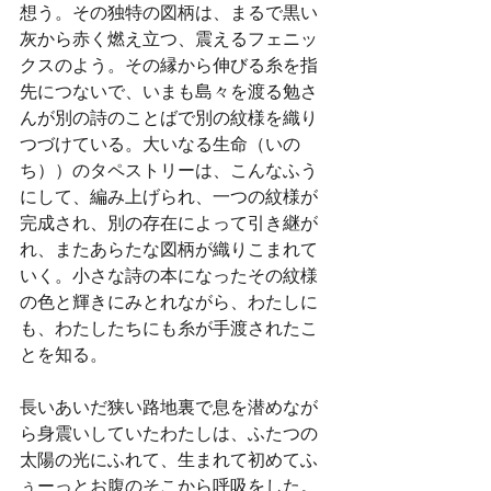
想う。その独特の図柄は、まるで黒い
灰から赤く燃え立つ、震えるフェニッ
クスのよう。その縁から伸びる糸を指
先につないで、いまも島々を渡る勉さ
んが別の詩のことばで別の紋様を織り
つづけている。大いなる生命（いの
ち））のタペストリーは、こんなふう
にして、編み上げられ、一つの紋様が
完成され、別の存在によって引き継が
れ、またあらたな図柄が織りこまれて
いく。小さな詩の本になったその紋様
の色と輝きにみとれながら、わたしに
も、わたしたちにも糸が手渡されたこ
とを知る。
長いあいだ狭い路地裏で息を潜めなが
ら身震いしていたわたしは、ふたつの
太陽の光にふれて、生まれて初めてふ
ぅーっとお腹のそこから呼吸をした。