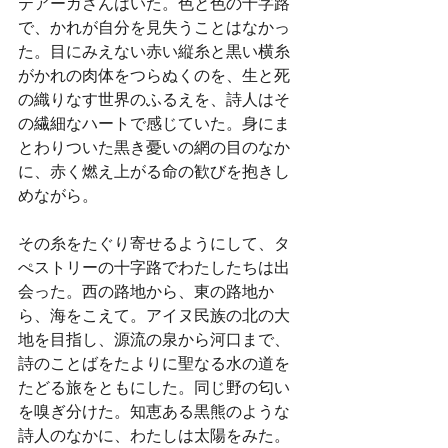
テアーガさんはいた。色と色の十字路
で、かれが自分を見失うことはなかっ
た。目にみえない赤い縦糸と黒い横糸
がかれの肉体をつらぬくのを、生と死
の織りなす世界のふるえを、詩人はそ
の繊細なハートで感じていた。身にま
とわりついた黒き憂いの網の目のなか
に、赤く燃え上がる命の歓びを抱きし
めながら。
その糸をたぐり寄せるようにして、タ
ぺストリーの十字路でわたしたちは出
会った。西の路地から、東の路地か
ら、海をこえて。アイヌ民族の北の大
地を目指し、源流の泉から河口まで、
詩のことばをたよりに聖なる水の道を
たどる旅をともにした。同じ野の匂い
を嗅ぎ分けた。知恵ある黒熊のような
詩人のなかに、わたしは太陽をみた。