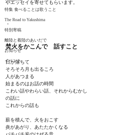
やエッセイを寄せてもらいます。
特集 食べることは歌うこと
The Road to Yakushima
・
特別寄稿
離陸と着陸のあいだで
焚火をかこんで　話すこと
お知らせ
イベント
日が落ちて
そろそろ月も出るころ
人があつまる
始まるのはお話の時間
こわい話やわらい話、それからむかし
の話に
これからの話も
薪を積んで、火をおこす
炎があがり、あたたかくなる
パチパチ炭のはぜる音