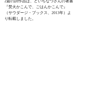
2篇の詩作品は、どいちなつさんの著書
『焚火かこんで、ごはんかこんで』
（サウダージ・ブックス、2013年）よ
り転載しました。
#食べることは歌うこと
#どいちなつ
特集 食べることは歌うこと
最新記事
すべて表示