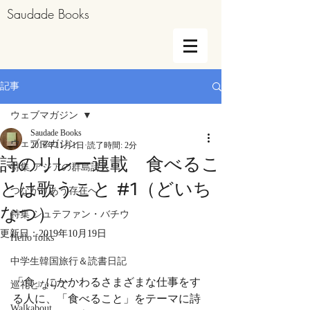
Saudade Books
記事
ウェブマガジン
Saudade Books
ウェブマガジン
2018年11月1日
読了時間: 2分
詩のリレー連載 食べるこ
特集 アジアの群島詩人
とは歌うこと #1（どいち
つながりあう存在へ
なつ）
特集 シュテファン・バチウ
更新日：
2019年10月19日
Hello folks
中学生韓国旅行＆読書日記
「食」にかかわるさまざまな仕事をす
巡礼となりて
る人に、「食べること」をテーマに詩
Walkabout