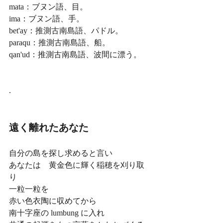
mata：ブヌン語、目。
ima：ブヌン語、手。
bet'ay：推測古南島語、パドル。
paraqu：推測古南島語、船。
qan'ud：推測古南島語、波間に漂う。
.
遠く離れたあなた
自分の島を探し求めると言い
あなたは　黄金色に輝く稲穂を刈り取
り
一粒一粒を
赤い色衣陶に収めてから
南十字座の lumbung に入れ