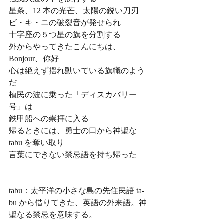
星条、12 本の光芒、太陽の鋭い刀刃
ビ・キ・ニの破裂音が発せられ
十字座の５つ星の旗を分割する
外からやってきたこんにちは、
Bonjour、你好
心は絶えず揺れ動いている旗幟のよう
だ
植民の波に乗った「ディスカバリー
号」は
鉄甲船への崇拝に入る
帰るときには、勇士の口から神聖な 
tabu を奪い取り
言葉にできない禁忌語を持ち帰った
tabu：太平洋の小さな島の先住民語 ta‐
bu から借りてきた、英語の外来語。神
聖なる禁忌を意味する。