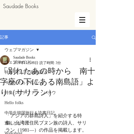
Saudade Books
記事
ウェブマガジン
Saudade Books
ウェブマガジン
2019年11月18日
読了時間: 3分
「別れたあの時から 南十
特集 アジアの群島詩人
字座の下にある南島語」よ
つながりあう存在へ
り（サリラン）
特集 シュテファン・バチウ
Hello folks
中学生韓国旅行＆読書日記
「アジアの群島詩人」を紹介する特
集。台湾原住民ブヌン族の詩人、サリ
巡礼となりて
ラン（1981—）の作品を掲載します。
Walkabout