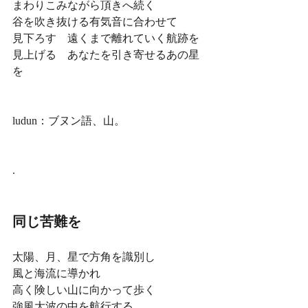
まわりこみながら頂きへ続く
谷を吹き抜ける有気音に合わせて
見下ろす　遠くまで離れていく航跡を
見上げる　あなたを引き寄せるあの星
を
ludun：ブヌン語、山。
.
同じ苦難を
太陽、月、星で方角を識別し
風と海流に導かれ
高く険しい山に向かって歩く
強風大波の中を航行する