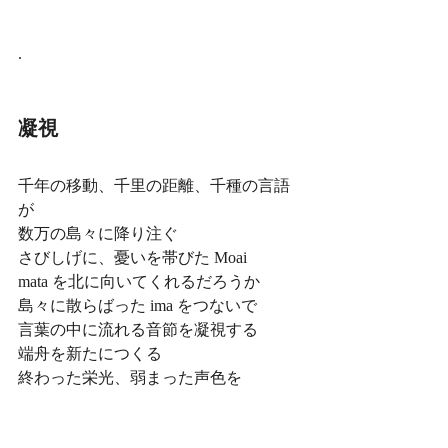
.
凝視
千年の移動、千里の距離、千種の言語
が
数万の島々に降り注ぐ
さびしげに、憂いを帯びた Moai
mata を北に向いてくれるだろうか
島々に散らばった ima をつないで
言葉の中に流れる音節を凝視する
端舟を新たにつくる
終わった栄光、弱まった声色を
星の光に従い　ふたたび探し求める
風に乗って　ふたたび波をけって進む