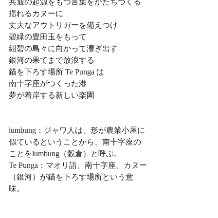
共通の起源をもつ言葉をかたちづくる
揺れるカヌーに
丈夫なアウトリガーを備えつけ
碧緑の豊田玉をもって
紺碧の島々に向かって漕ぎ出す
銀河の果てまで放浪する
錨を下ろす場所 Te Punga は
南十字座がつくった港
夢が着岸する新しい楽園
lumbung：ジャワ人は、形が農業小屋に
似ているということから、南十字座の
ことをlumbung（穀倉）と呼ぶ。
Te Punga：マオリ語、南十字座。カヌー
（銀河）が錨を下ろす場所という意
味。