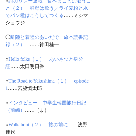
○
詩のリレー連載　食べることは歌うこ
と（２）　酵母は歌う／ライ麦粉と水
でパン種はこうしてつくる
……ミシマ
ショウジ
◯
離陸と着陸のあいだで　旅本読書記
録（２）
　……神田桂一
○
Hello folks（１）　あいさつと身分
証
……太田明日香
○
The Road to Yakushima（１）　episode 
1
……宮脇慎太郎
○
インタビュー　中学生韓国旅行日記
（前編）
……（ま）
○
Walkabout（２）　旅の前に
……浅野
佳代