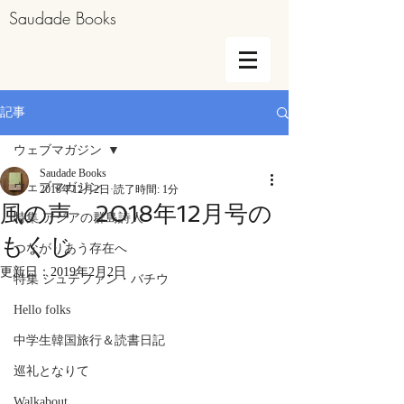
Saudade Books
記事
ウェブマガジン
Saudade Books
ウェブマガジン
2018年12月2日
読了時間: 1分
風の声 2018年12月号の
特集 アジアの群島詩人
もくじ
つながりあう存在へ
更新日：
2019年2月2日
特集 シュテファン・バチウ
Hello folks
中学生韓国旅行＆読書日記
巡礼となりて
Walkabout