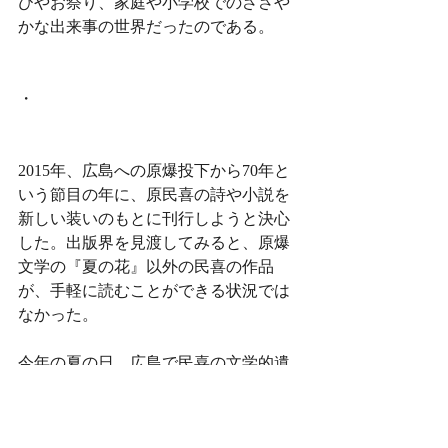
びやお祭り、家庭や小学校でのささや
かな出来事の世界だったのである。
・
2015年、広島への原爆投下から70年と
いう節目の年に、原民喜の詩や小説を
新しい装いのもとに刊行しようと決心
した。出版界を見渡してみると、原爆
文学の『夏の花』以外の民喜の作品
が、手軽に読むことができる状況では
なかった。
今年の夏の日、広島で民喜の文学的遺
産を守る甥の時彦さんのご自宅を訪問
し、直接お話しをうかがう機会を得
た。戦後まもなく叔父と市街地へ「掘