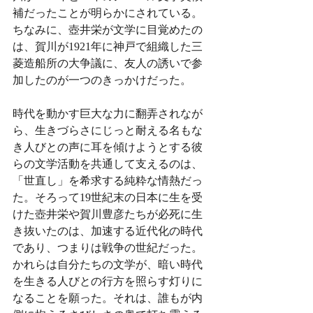
補だったことが明らかにされている。
ちなみに、壺井栄が文学に目覚めたの
は、賀川が1921年に神戸で組織した三
菱造船所の大争議に、友人の誘いで参
加したのが一つのきっかけだった。
時代を動かす巨大な力に翻弄されなが
ら、生きづらさにじっと耐える名もな
き人びとの声に耳を傾けようとする彼
らの文学活動を共通して支えるのは、
「世直し」を希求する純粋な情熱だっ
た。そろって19世紀末の日本に生を受
けた壺井栄や賀川豊彦たちが必死に生
き抜いたのは、加速する近代化の時代
であり、つまりは戦争の世紀だった。
かれらは自分たちの文学が、暗い時代
を生きる人びとの行方を照らす灯りに
なることを願った。それは、誰もが内