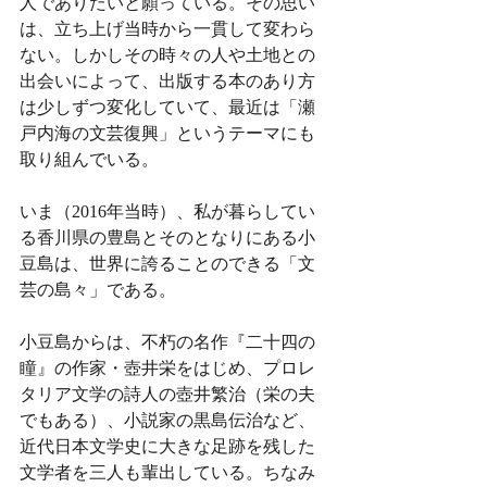
人でありたいと願っている。その思い
は、立ち上げ当時から一貫して変わら
ない。しかしその時々の人や土地との
出会いによって、出版する本のあり方
は少しずつ変化していて、最近は「瀬
戸内海の文芸復興」というテーマにも
取り組んでいる。
いま（2016年当時）、私が暮らしてい
る香川県の豊島とそのとなりにある小
豆島は、世界に誇ることのできる「文
芸の島々」である。
小豆島からは、不朽の名作『二十四の
瞳』の作家・壺井栄をはじめ、プロレ
タリア文学の詩人の壺井繁治（栄の夫
でもある）、小説家の黒島伝治など、
近代日本文学史に大きな足跡を残した
文学者を三人も輩出している。ちなみ