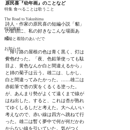
原民喜『幼年画』のことなど
特集 食べることは歌うこと
The Road to Yakushima
詩人・作家の原民喜の短編小説「貂」
特別寄稿
の冒頭に、私の好きなこんな場面あ
る。
離陸と着陸のあいだで
お知らせ
「帰り路の屋根の色は青く黒く、灯は
イベント
黄色だった。「夜、色鉛筆使っても駄
目よ、黄色なんか白と間違えるから」
と姉の菊子は云う。雄二は、しかし、
白と間違ってみたかった。……雄二は
赤鉛筆で杏の実をくるくる塗った。
が、あんまり勢がよくて遠くまで線が
はね出した。すると、これは杏が熟れ
てゆくしるしだと考えた。大へんいい
考えなので、赤い線は四方へ跳ねて行
った。雄二は暫く夢中で何が何だかわ
からない線を引いていた。気がつく