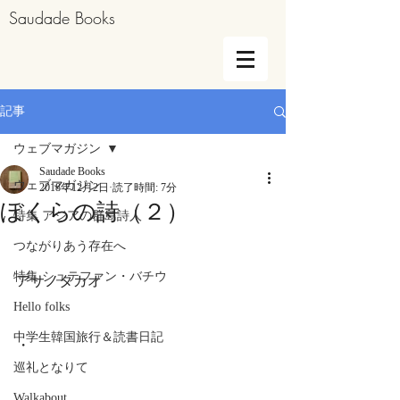
Saudade Books
記事
ウェブマガジン
Saudade Books
ウェブマガジン
2018年12月2日
読了時間: 7分
ぼくらの詩（２）
特集 アジアの群島詩人
つながりあう存在へ
特集 シュテファン・バチウ
アサノタカオ
Hello folks
中学生韓国旅行＆読書日記
・
巡礼となりて
Walkabout