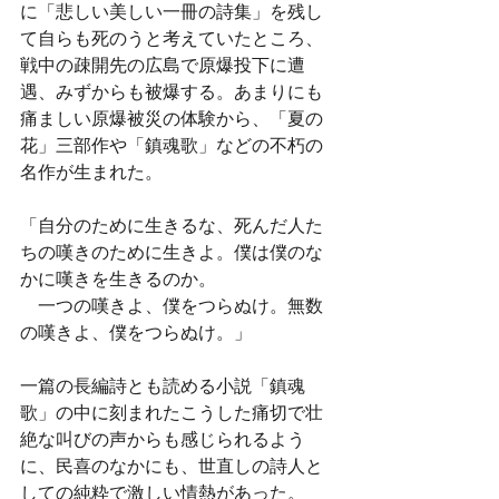
に「悲しい美しい一冊の詩集」を残し
て自らも死のうと考えていたところ、
戦中の疎開先の広島で原爆投下に遭
遇、みずからも被爆する。あまりにも
痛ましい原爆被災の体験から、「夏の
花」三部作や「鎮魂歌」などの不朽の
名作が生まれた。
「自分のために生きるな、死んだ人た
ちの嘆きのために生きよ。僕は僕のな
かに嘆きを生きるのか。
　一つの嘆きよ、僕をつらぬけ。無数
の嘆きよ、僕をつらぬけ。」
一篇の長編詩とも読める小説「鎮魂
歌」の中に刻まれたこうした痛切で壮
絶な叫びの声からも感じられるよう
に、民喜のなかにも、世直しの詩人と
しての純粋で激しい情熱があった。