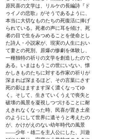
原民喜の文学は、リルケの長編詩『ド
ゥイノの悲歌』がそうであるように、
本当に大切なものたちの死復活に捧げ
られている。死者の声に耳を傾け、死
者の目で生をみつめることを使命とし
た詩人・小説家が、現実の人生におい
て妻との死別、原爆の惨劇を体験し、
一種独特の祈りの文学を創造したので
ある。いまはもうこの世にいない、懐
かしきものたちに対する作家の祈りが
深まれば深まるほど、その言葉にさす
死の影はますます深く濃くなってゆ
く。そして、生きていくうえで喪失と
破壊の風景を凝視しつづけることに耐
えきれなくなった時、民喜が置き土産
のようにして世界に遺そうと考えたの
が、かけがえのない幼年時代の風景
——少年・雄二を主人公にした、川遊