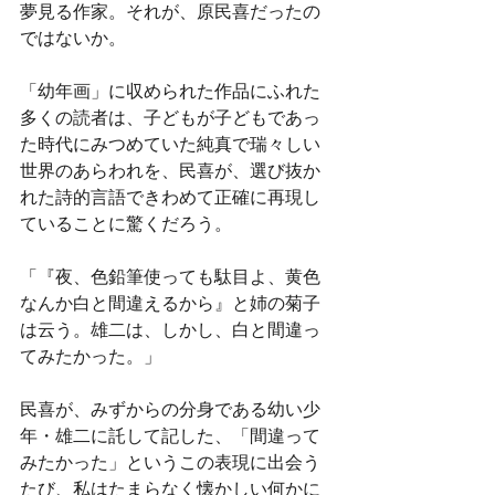
夢見る作家。それが、原民喜だったの
ではないか。
「幼年画」に収められた作品にふれた
多くの読者は、子どもが子どもであっ
た時代にみつめていた純真で瑞々しい
世界のあらわれを、民喜が、選び抜か
れた詩的言語できわめて正確に再現し
ていることに驚くだろう。
「『夜、色鉛筆使っても駄目よ、黄色
なんか白と間違えるから』と姉の菊子
は云う。雄二は、しかし、白と間違っ
てみたかった。」
民喜が、みずからの分身である幼い少
年・雄二に託して記した、「間違って
みたかった」というこの表現に出会う
たび、私はたまらなく懐かしい何かに