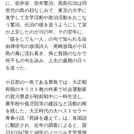
に、壺井栄、壺井繁治、黒島伝治は同
世代の島の顔なじみで、東京の大学に
進学して文学活動や政治活動をおこな
う繁治、伝治の後を追うようにして栄
が上京したのが1925年。その翌年に、
「咳をしても一人」の句で知られる自
由律俳句の放浪詩人・尾崎放哉が小豆
島の庵に流れ着き、病と貧困のなかで
何千もの句を詠み、人生の最期の日々
を送った。
小豆郡の一島である豊島では、大正昭
和期のキリスト教の作家で社会運動家
の賀川豊彦が戦前戦中に一時生活し、
農学校や孤児院等の建設など活動の根
を残した。大正時代の大ベストセラー
青春小説『死線を越えて』は、各国語
に翻訳され、近年の調査によると、賀
川が1947年と48年のノーベル文学賞候