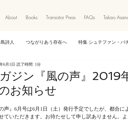
About
Books
Transistor Press
FAQs
Takao Asano
群島詩人
つながりあう存在へ
特集 シュテファン・バ
9年6月1日
読了時間: 1分
巡礼となりて
Walkabout
特集 食べることは歌うこと
ガジン『風の声』2019
のお知らせ
寄稿
離陸と着陸のあいだで
お知らせ
イベント
の声』6月号は6月1日（土）発行予定でしたが、都合によ
せていただきます。お待たせして申し訳ありません。よ