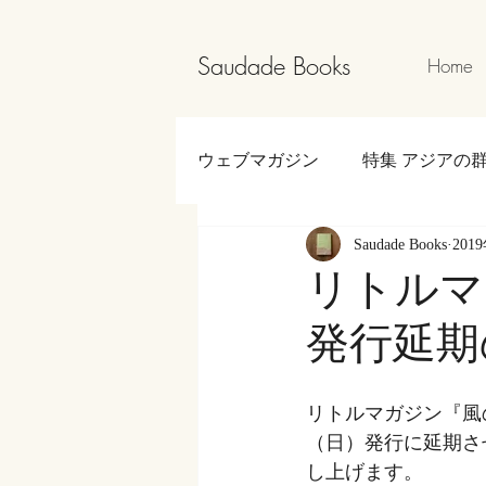
Saudade Books
Home
ウェブマガジン
特集 アジアの
Saudade Books
201
中学生韓国旅行＆読書日記
リトルマ
発行延期
The Road to Yakushima
特別
リトルマガジン『風
（日）発行に延期さ
し上げます。