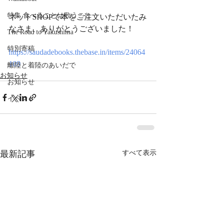
特集 食べることは歌うこと
ネットSHOPで本をご注文いただいたみ
なさま、ありがとうございました！
The Road to Yakushima
特別寄稿
https://saudadebooks.thebase.in/items/24064
109
離陸と着陸のあいだで
お知らせ
お知らせ
イベント
最新記事
すべて表示