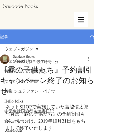
Saudade Books
記事
ウェブマガジン
Saudade Books
ウェブマガジン
2019年11月1日
読了時間: 1分
『霧の子供たち』予約割引
特集 アジアの群島詩人
キャンペーン終了のお知ら
つながりあう存在へ
せ
特集 シュテファン・バチウ
Hello folks
ネットSHOPで実施していた宮脇慎太郎
中学生韓国旅行＆読書日記
写真集『霧の子供たち』の予約割引キ
ャンペーンは、2019年10月31日をもち
巡礼となりて
まして終了いたします。
Walkabout