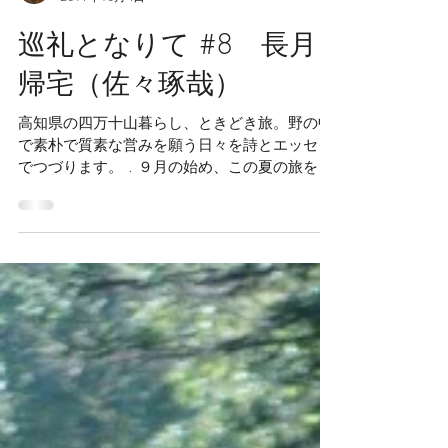
Saudade Books
2019年10月4日
巡礼となりて #8 長月
帰宅（佐々琢哉）
高知県の四万十山暮らし、ときどき旅。野の中
で素朴で質素な営みを願う日々を詩とエッセイ
でつづります。 . ９月の始め、この夏の旅を終
えて、四万十の自宅に帰ってきました。梅雨か
ら夏にかけて数か月も家を空けていたものです
から、どんなになっているのだろうかと、恐る
恐る、晴れの昼間の...