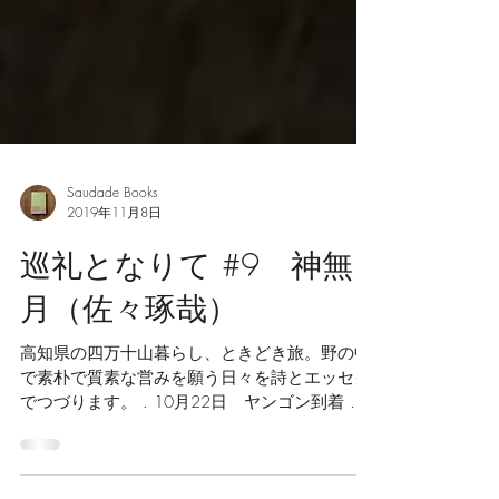
Saudade Books
2019年11月8日
巡礼となりて #9 神無
月（佐々琢哉）
高知県の四万十山暮らし、ときどき旅。野の中
で素朴で質素な営みを願う日々を詩とエッセイ
でつづります。 . 10月22日 ヤンゴン到着 ミ
ャンマーへ向けて出発。成田→経由地ハノイへ